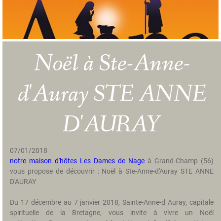
O
u
r
H
i
Noël à Ste-Anne-
s
t
o
d'Auray STE ANNE
r
y
D'AURAY
R
a
t
07/01/2018
e
notre maison d'hôtes Les Dames de Nage
à Grand-Champ (56)
s
vous propose de découvrir : Noël à Ste-Anne-d'Auray STE ANNE
D'AURAY
T
h
Du 17 décembre au 7 janvier 2018, Sainte-Anne-d Auray, capitale
e
spirituelle de la Bretagne, vous invite à vivre un Noël
s