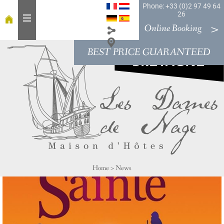
Phone: +33 (0)2 97 49 64
26
Online Booking
BEST PRICE GUARANTEED
H
o
m
e
T
a
b
l
e
Home
>
News
R
o
o
m
s