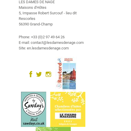
n
LES DAMES DE NAGE
Maisons d'Hôtes
5, Impasse Robert Surcouf - lieu dit
V
Rescorles
i
56390 Grand-Champ
d
é
Phone: +33 (0)2 97 49 64 26
o
E-mail: contact@lesdamesdenage.com
Site: en.lesdamesdenage.com
P
h
o
t
o
G
a
l
l
e
r
y
C