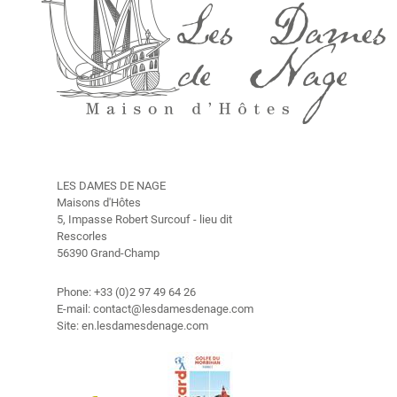
O
u
r
H
i
s
t
o
r
y
LES DAMES DE NAGE
Maisons d'Hôtes
5, Impasse Robert Surcouf - lieu dit
R
Rescorles
a
56390 Grand-Champ
t
e
Phone: +33 (0)2 97 49 64 26
s
E-mail: contact@lesdamesdenage.com
Site: en.lesdamesdenage.com
T
h
e
s