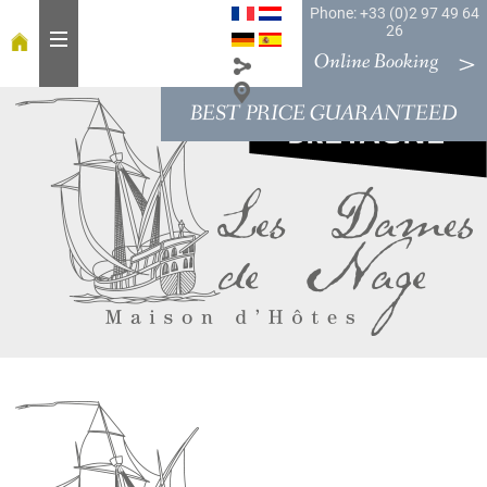
Phone: +33 (0)2 97 49 64
26
Online Booking
BEST PRICE GUARANTEED
H
o
m
e
T
a
b
l
e
R
o
o
m
s